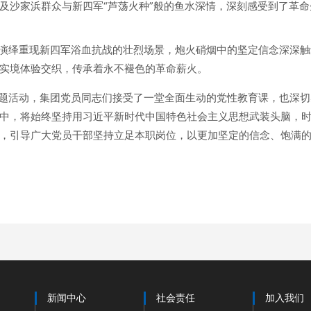
及沙家浜群众与新四军“芦荡火种”般的鱼水深情，深刻感受到了革
绎重现新四军浴血抗战的壮烈场景，炮火硝烟中的坚定信念深深触
实境体验交织，传承着永不褪色的革命薪火。
活动，集团党员同志们接受了一堂全面生动的党性教育课，也深切
中，将始终坚持用习近平新时代中国特色社会主义思想武装头脑，
，引导广大党员干部坚持立足本职岗位，以更加坚定的信念、饱满
新闻中心
社会责任
加入我们