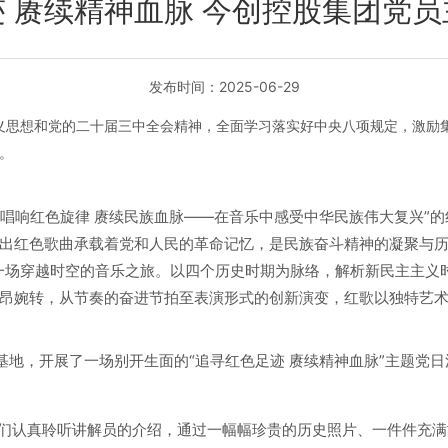
 赓续精神血脉 今创控股集团党
发布时间：
2025-06-29
义思想和党的二十届三中全会精神，全面学习落实好中央八项规定，激励
。
唱响红色旋律 赓续民族血脉——在音乐中感受中华民族伟大复兴”
出红色歌曲承载着党和人民的革命记忆，是民族奋斗精神的凝聚与历
一场穿越时空的音乐之旅。以四个历史时期为脉络，解析新民主主义
昂婉转，从节奏的奋进节拍至表演形式的创新演变，红歌以独特艺术
地，开展了一场别开生面的“追寻红色足迹 赓续精神血脉”主题党
认真聆听讲解员的介绍，通过一幅幅珍贵的历史照片、一件件充满