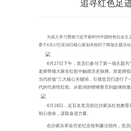
追寻红色足迹
为深入学习贯彻习近平新时代中国特色社会主
委于
月
日至
日精心策划并组织了两场主题活动
6
27
28
6月27日下午，党员们参与了第一场主题为“
老师带领大家在红歌中触摸历史脉搏。郑老师指
当代价值”三大核心关键词，引领党员们进行了
代的代表性红歌。从歌词的铿锵誓言到旋律的激
6月28日，近百名党员前往沙家浜红色教育基
初心使命，汲取奋进力量。
在沙家浜革命历史纪念馆和廉洁馆内，党员们