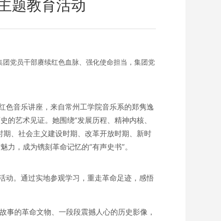
员主题教育活动
集团党员干部赓续红色血脉、强化使命担当，集团党
的红色音乐讲座，来自常州工学院音乐系的郑隽逸
史的艺术见证。她围绕“发展历程、精神内核、
时期、社会主义建设时期、改革开放时期、新时
魅力，成为镌刻革命记忆的“有声史书”。
日活动。通过实地参观学习，重走革命足迹，感悟
故事的革命文物、一段段震撼人心的历史影像，