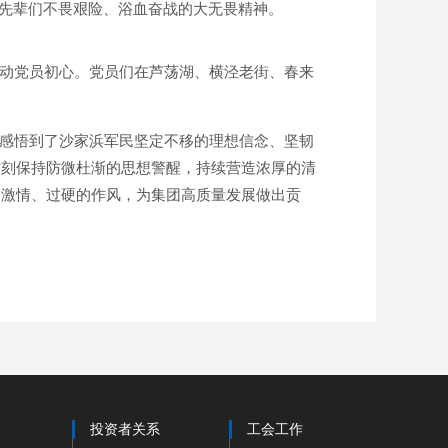
命先辈们不畏艰险、浴血奋战的大无畏精神。
动党员初心。党员们在芦荡湖、横泾老街、春来
感悟到了沙家浜军民坚定不移的理想信念、坚韧
时刻保持防微杜渐的思想警醒，持续营造浓厚的清
的激情、过硬的作风，为集团高质量发展做出贡
投资者关系
工会工作